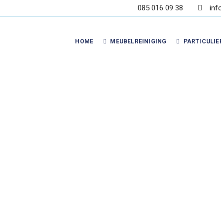
085 016 09 38
inf
HOME
MEUBELREINIGING
PARTICULIE
ensten overzi