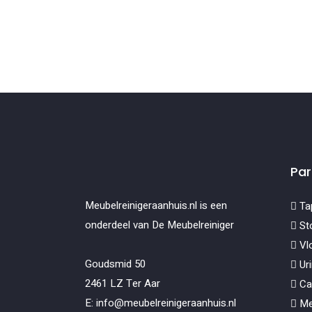
Par
Meubelreinigeraanhuis.nl is een
Tap
onderdeel van De Meubelreiniger
Sto
Vlo
Goudsmid 50
Uri
2461 LZ Ter Aar
Car
E: info@meubelreinigeraanhuis.nl
Me